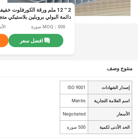
2 ′′ 12 ملم ورقة الكورفلوت خف
دائمة البولي بروبلين بلاستيكي متج
والتغليف حماية البناء الحجم الم
MOQ：500 صورة
الأسعا
الملونة المتاحة
افضل سعر
منتوج وصف
إصدار الشهادات
ISO 9001
اسم العلامة التجارية
Mantis
الأسعار
Negotiated
الحد الأدنى لكمية
500 صورة