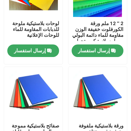
2 ′′ 12 ملم ورقة
لوحات بلاستيكية ملوحة
الكورفلوت خفيفة الوزن
للدبابات المقاومة للماء
مقاومة للماء دائمة البولي
للوحات الإعلانية
بروبلين بلاستيكي متجول
للأشارات التعبئة والتغليف
إرسال استفسار
إرسال استفسار
حماية البناء الحجم
المخصص السماكة
الطباعة الملونة المتاحة
المنزل
المنتجات
ورقة بلاستيكية ملفوفة
صفائح بلاستيكية مموجة
فيديوهات