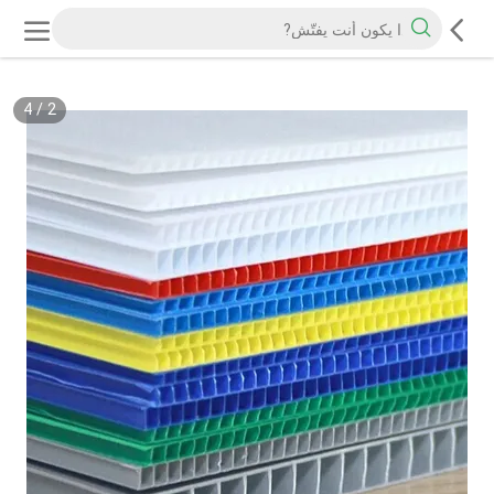
4
/
2