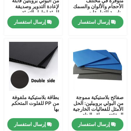
متوفرة في مختلف
من البولي بروبلين قابلة
الأحجام والألوان والسمك
لإعادة التدوير وصديقة
مناسبة للتطبيقات
للبيئة لحلول التعبئة
معلومات عنا
والمشاريع المخصصة
والتغليف المستدامة
إرسال استفسار
إرسال استفسار
جولة في المعمل
مراقبة الجودة
اتصل بنا
أخبار
صفائح بلاستيكية مموجة
بطاقة بلاستيكية ملفوفة
من البولي بروبيلين: الحل
من PP للفلوت المتحكم
الأمثل للفعاليات الخارجية
بها
حالات
المؤقتة ومواقع البناء
إرسال استفسار
إرسال استفسار
صفائح بلاستيكية مموجة