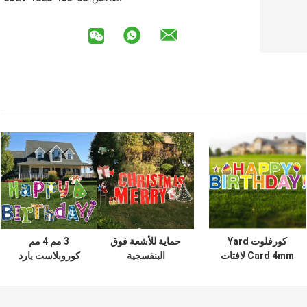
كورفلوت Yard
حماية للأشعة فوق
3 مم 4 مم
Card 4mm لافتات
البنفسجية
كوروبلاست يارد
ساحة عيد الميلاد
كوروبلاست يارد
رسائل بلاستيكية
البلاستيكية المموجة
بطاقة مموجة قطع
مموجة علامة عيد
البلاستيك خطابات
ميلاد سعيد