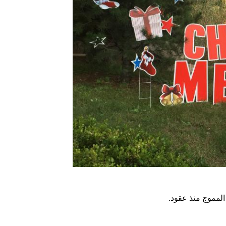
لمموج منذ عقود.