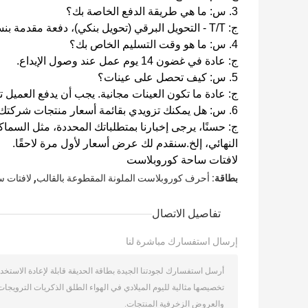
3. س: ما هي طريقة الدفع الخاصة بك؟
ج: T/T - التحويل البرقي (تحويل بنكي)، دفعة مقدمة بنسبة 30%، الرصيد قبل الشحن أو مقابل نسخة بوليصة الشحن.
4. س: ما هو وقت التسليم الخاص بك؟
ج: عادة في غضون 14 يوم عمل عند وصول الإيداع.
5.
س: كيف تحصل على عينات؟
ج:
عادة ما تكون العينات مجانية.
يجب أن يدفع العميل ت
6.
س: هل يمكنك تزويدي بقائمة أسعار منتجات شركتك
ج: حسنًا، يرجى إخبارنا بمتطلباتك المحددة، مثل السماك
النهائي، إلخ.
سنقدم لك عرض أسعار لأول مرة لاحقًا.
لافتات ساحة كوروبلاست
,
بطاقة:
أحرف كوروبلاست الملونة المقطوعة بالقالب
لافتات ساح
تفاصيل الاتصال
إرسال استفسارك مباشرة لنا