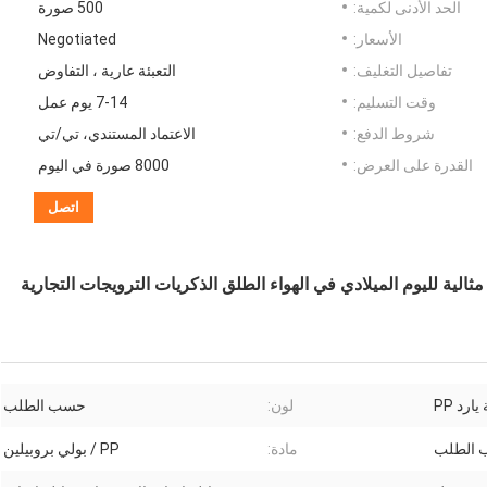
الحد الأدنى لكمية:
500 صورة
الأسعار:
Negotiated
تفاصيل التغليف:
التعبئة عارية ، التفاوض
وقت التسليم:
7-14 يوم عمل
شروط الدفع:
الاعتماد المستندي، تي/تي
القدرة على العرض:
8000 صورة في اليوم
اتصل
ثالية لليوم الميلادي في الهواء الطلق الذكريات الترويجات التجارية
ارد PP
لون:
حسب الطلب
الطلب
مادة:
PP / بولي بروبيلين