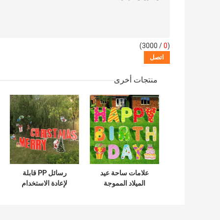
/ 3000)
0
(
منتجات أخرى
علامات ساحة عيد
رسائل PP قابلة
الميلاد المموجة
لإعادة الاستخدام
الملونة بقوالب ملونة
بطاقة كوروبلاست
بحجم 5 مم
ساحة للتخرج