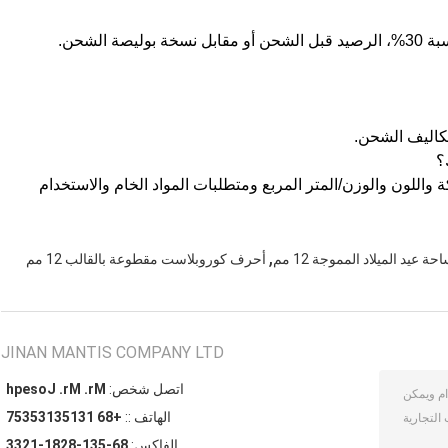
كاليف الشحن.
؟
ة واللون والوزن/المتر المربع ومتطلبات المواد الخام والاستخدام
,
ة عيد الميلاد المموجة 12 مم
أحرف كوروبلاست مقطوعة بالقالب 12 مم
JINAN MANTIS COMPANY LTD
اتصل شخص:
Mr. Mr. Joseph
الهاتف ::
+86 13153135357
الفاكس:
86-531-8281-1233