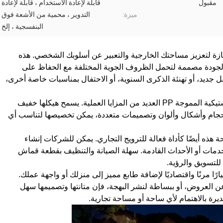
مقبول
قابلة لإعادة الاستخدام ، قابلة لإعادة
ميزة:
التدوير ، محمية من الأشعة فوق
البنفسجية ، إلخ
البلاستيكية المموجة PP طريقة ممتازة لتعزيز مساحتك الخارجية والتعبير عن أسلوبك الشخصي. هذه
 الجودة مصممة لتحمل الظروف الجوية المختلفة مع الحفاظ على
فل جديد، أو تهنئة الذكرى السنوية، أو الاحتفال بمناسبات خاصة أخرى،
مصممة للاستخدام الخارجي، توفر بطاقة الساحة البلاستيكية المموجة PP العديد من المزايا العملية. يسمح هيكلها خفيف
بأحجام وأشكال وألوان وتصميمات متعددة، يمكن تخصيصها لتناسب أي
 هذه أيضًا كأداة فعالة للترويج التجاري. يمكن للشركات إنشاء
ات أو الأحداث القادمة. سهلة الصيانة والتنظيف بقطعة قماش
 للتسويق والرؤية.
صار، تعد بطاقة الساحة البلاستيكية المموجة PP خيارًا مرنًا واقتصاديًا لإضافة طابع مميز إلى منزلك أو واجهة عملك.
 عن العروض، أو ببساطة لنشر البهجة، فإن متانتها وتصميمها سهل
يرة بالاهتمام لأي ساحة أو مساحة تجارية.