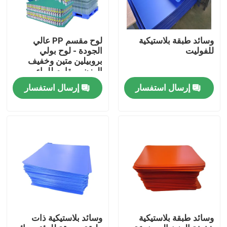
وسائد طبقة بلاستيكية
لوح مقسم PP عالي
للفوليت
الجودة - لوح بولي
بروبيلين متين وخفيف
الوزن ومقاوم للماء
وصديق للبيئة لحماية
إرسال استفسار
إرسال استفسار
طبقة البليت وفصل
المنتج والتعبئة
والاستخدام الصناعي
المنزل
المنتجات
وسائد طبقة بلاستيكية
وسائد بلاستيكية ذات
فيديوهات