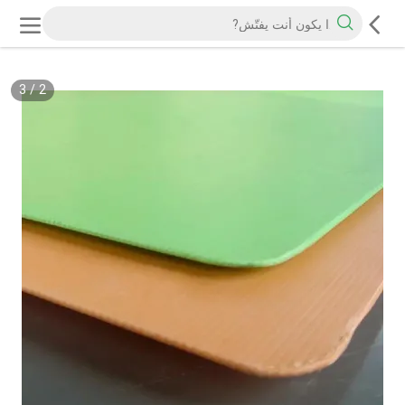
3
/
2