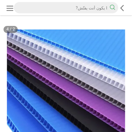
4
/
2