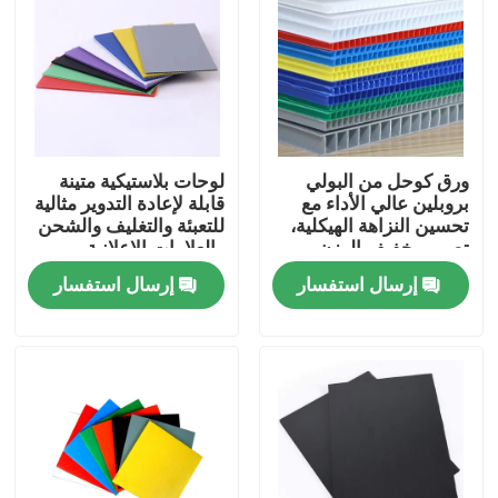
ورق كوحل من البولي
لوحات بلاستيكية متينة
بروبلين عالي الأداء مع
قابلة لإعادة التدوير مثالية
تحسين النزاهة الهيكلية،
للتعبئة والتغليف والشحن
تصميم خفيف الوزن،
والعلامات الإعلانية
متانة متفوقة، مقاومة
والصحنات الزراعية
إرسال استفسار
إرسال استفسار
حرارية وكيميائية ممتازة
للصناعات الصناعية والبناء
المنزل
المنتجات
فيديوهات