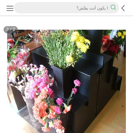
3
/
2