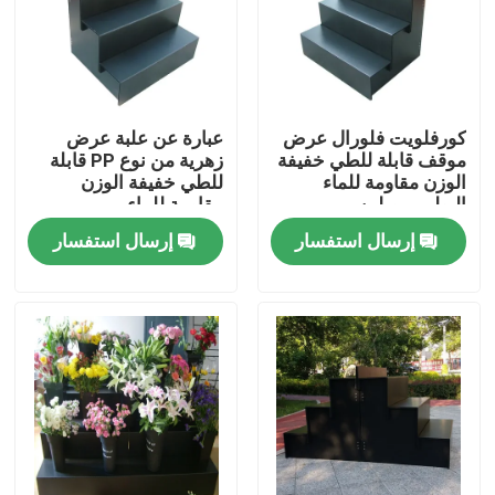
معلومات عنا
جولة في المعمل
كورفلويت فلورال عرض
عبارة عن علبة عرض
موقف قابلة للطي خفيفة
زهرية من نوع PP قابلة
الوزن مقاومة للماء
للطي خفيفة الوزن
مراقبة الجودة
البولي بروبلين
مقاومة للماء
إرسال استفسار
إرسال استفسار
اتصل بنا
أخبار
حالات
صفائح بلاستيكية مموجة