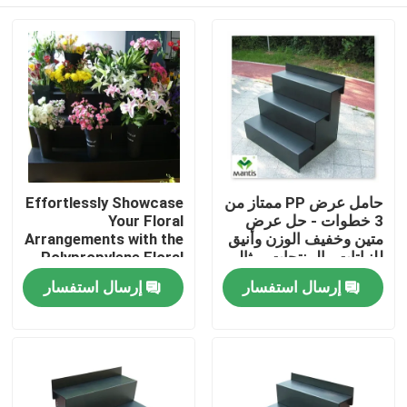
حامل عرض PP ممتاز من
Effortlessly Showcase
3 خطوات - حل عرض
Your Floral
متين وخفيف الوزن وأنيق
Arrangements with the
للنباتات والمنتجات. مثالي
Polypropylene Floral
للبيع بالتجزئة والمعارض
Display Stand Easy to
المنزل
إرسال استفسار
إرسال استفسار
وعروض الحدائق
Clean and Maintain
المنتجات
فيديوهات